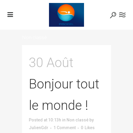
Non classé
30 Août
Bonjour tout
le monde !
Posted at 10:13h
in
Non classé
by
JulienGdr
1 Comment
0
Likes